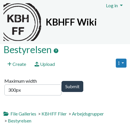
Site identity, navigation, etc.
Log in
KBHFF Wiki
Navigation and related functionali
Bestyrelsen
Create
Upload
Maximum width
File Galleries
>
KBHFF Filer
>
Arbejdsgrupper
>
Bestyrelsen