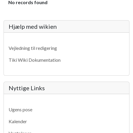
No records found
More content and functionality (lef
Hjælp med wikien
Vejledning til redigering
Tiki Wiki Dokumentation
Nyttige Links
Ugens pose
Kalender