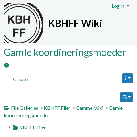
Site identity, navigation, etc.
Log in
KBHFF Wiki
Navigation and related functionali
Gamle koordineringsmoeder
Create
File Galleries
>
KBHFF Filer
>
Gammel wiki
>
Gamle
koordineringsmoeder
KBHFF Filer