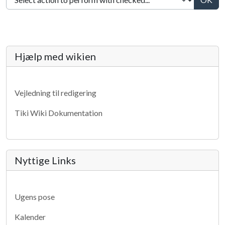
More content and functionality (lef
Hjælp med wikien
Vejledning til redigering
Tiki Wiki Dokumentation
Nyttige Links
Ugens pose
Kalender