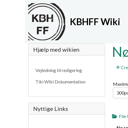
Site identity, navigat
KBHFF Wiki
Navigation and relat
More content and fun
Nø
Hjælp med wikien
Cre
Vejledning til redigering
Tiki Wiki Dokumentation
Maximu
Nyttige Links
File 
No r