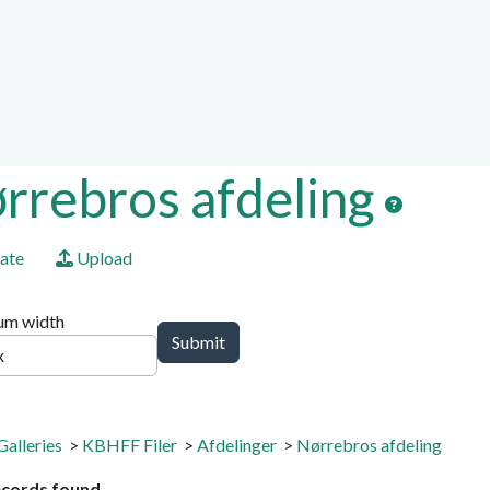
ion, etc.
ed functionality and cont
ctionality (left side)
rrebros afdeling
ate
Upload
m width
Galleries
>
KBHFF Filer
>
Afdelinger
>
Nørrebros afdeling
ecords found