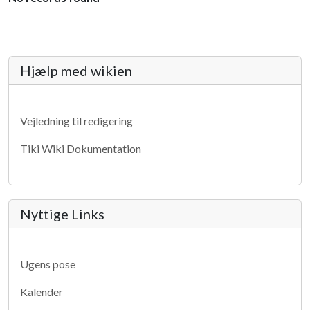
More content and functionality (lef
Hjælp med wikien
Vejledning til redigering
Tiki Wiki Dokumentation
Nyttige Links
Ugens pose
Kalender