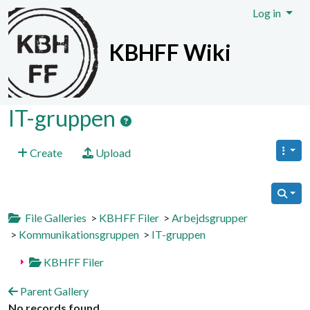
Site identity, navigation, etc.
Log in
KBHFF Wiki
Navigation and related functionali
IT-gruppen
Create
Upload
File Galleries
>
KBHFF Filer
>
Arbejdsgrupper
>
Kommunikationsgruppen
>
IT-gruppen
KBHFF Filer
Parent Gallery
No records found