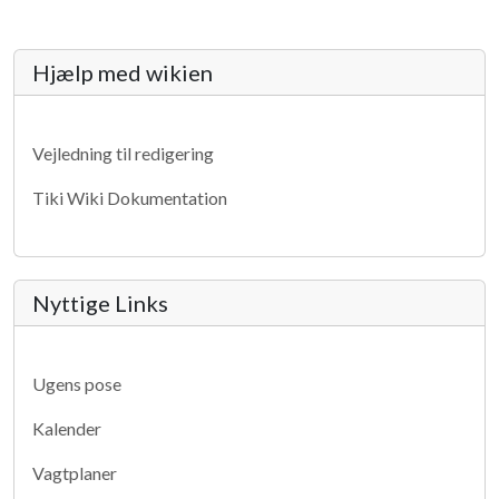
More content and functionality (lef
Hjælp med wikien
Vejledning til redigering
Tiki Wiki Dokumentation
Nyttige Links
Ugens pose
Kalender
Vagtplaner