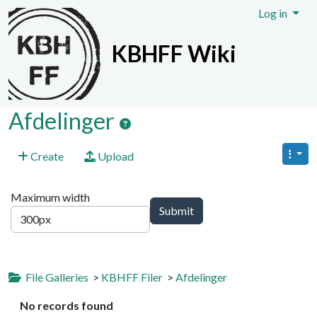
Site identity, navigation, etc.
Log in
KBHFF Wiki
Navigation and related functionali
Afdelinger
Create
Upload
Maximum width
File Galleries
>
KBHFF Filer
>
Afdelinger
No records found