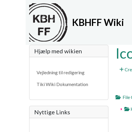
Site identity, navigat
KBHFF Wiki
Navigation and relat
More content and fun
Ic
Hjælp med wikien
Cre
Vejledning til redigering
Tiki Wiki Dokumentation
File 
K
Nyttige Links