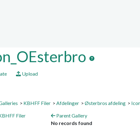
ion, etc.
ed functionality and cont
ctionality (left side)
on_OEsterbro
ate
Upload
Galleries
>
KBHFF Filer
>
Afdelinger
>
Østerbros afdeling
>
Ico
BHFF Filer
Parent Gallery
No records found