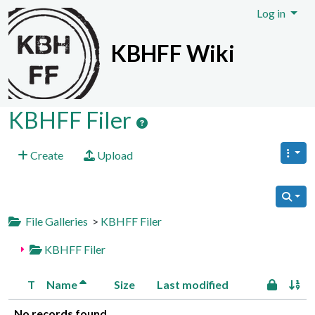
Site identity, navigation, etc.
Log in
KBHFF Wiki
Navigation and related functionali
KBHFF Filer
Create
Upload
File Galleries
>
KBHFF Filer
KBHFF Filer
T
Name
Size
Last modified
No records found.