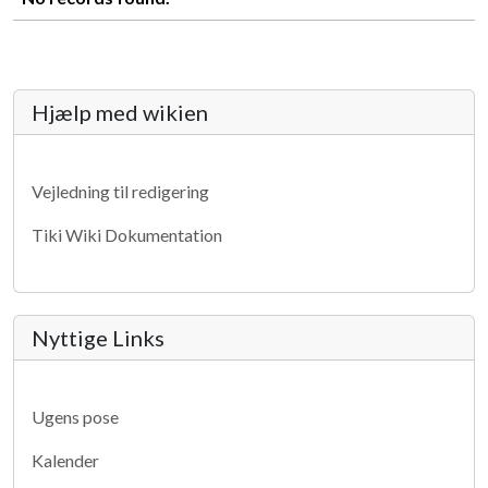
More content and functionality (lef
Hjælp med wikien
Vejledning til redigering
Tiki Wiki Dokumentation
Nyttige Links
Ugens pose
Kalender