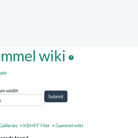
ion, etc.
ed functionality and cont
ctionality (left side)
mmel wiki
ate
m width
Galleries
>
KBHFF Filer
>
Gammel wiki
ecords found