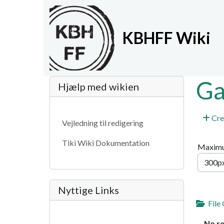
Site identity, navigat
KBHFF Wiki
Navigation and relat
More content and fun
Ga
Hjælp med wikien
Cre
Vejledning til redigering
Tiki Wiki Dokumentation
Maximu
Nyttige Links
File 
No r