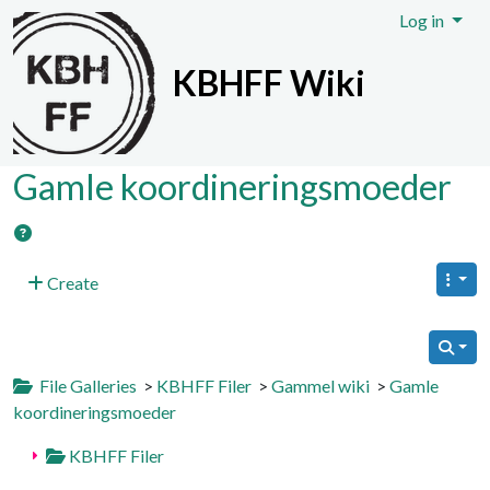
Site identity, navigation, etc.
Log in
KBHFF Wiki
Navigation and related functionali
Gamle koordineringsmoeder
Create
File Galleries
>
KBHFF Filer
>
Gammel wiki
>
Gamle
koordineringsmoeder
KBHFF Filer