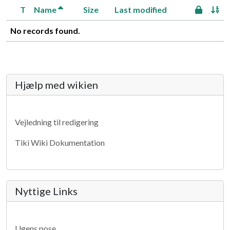
T
Name
Size
Last modified
No records found.
More content and functionality (lef
Hjælp med wikien
Vejledning til redigering
Tiki Wiki Dokumentation
Nyttige Links
Ugens pose