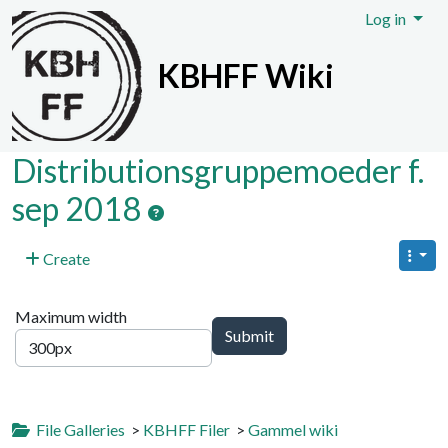
Site identity, navigation, etc.
Log in
KBHFF Wiki
Navigation and related functionali
Distributionsgruppemoeder f.
sep 2018
Create
Maximum width
File Galleries
>
KBHFF Filer
>
Gammel wiki