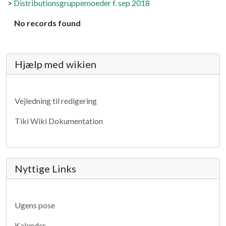
>
Distributionsgruppemoeder f. sep 2018
No records found
More content and functionality (lef
Hjælp med wikien
Vejledning til redigering
Tiki Wiki Dokumentation
Nyttige Links
Ugens pose
Kalender