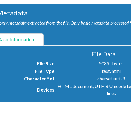
Metadata
nly metadata extracted from the file.
Only basic metadata processed for
asic Information
File Data
File Size
5089 bytes
File Type
text/html
Character Set
charset=utf-8
HTML document, UTF-8 Unicode text
Devices
lines