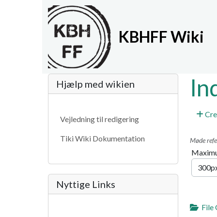
Site identity, navigat
KBHFF Wiki
Navigation and relat
More content and fun
In
Hjælp med wikien
Cre
Vejledning til redigering
Tiki Wiki Dokumentation
Møde refe
Maximu
Nyttige Links
File 