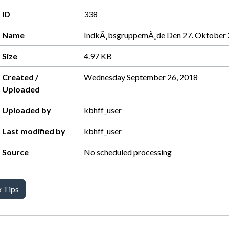
ID
338
Name
IndkÃ¸bsgruppemÃ¸de Den 27. Oktober
Size
4.97 KB
Created /
Wednesday September 26, 2018
Uploaded
Uploaded by
kbhff_user
Last modified by
kbhff_user
Source
No scheduled processing
x Tips