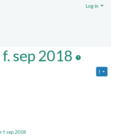
Log in
ent
f. sep 2018
f. sep 2018