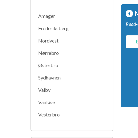
Amager
Read-o
Frederiksberg
Nordvest
B
Nørrebro
Østerbro
Sydhavnen
Valby
Vanløse
Vesterbro