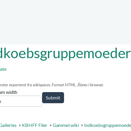
ion, etc.
ed functionality and cont
ctionality (left side)
dkoebsgruppemoeder 
ate
rater exporteret fra wikispaces. Format HTML. Åbnes i browser.
m width
Galleries
>
KBHFF Filer
>
Gammel wiki
>
Indkoebsgruppemoeder 