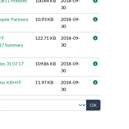
70811 Minutes
100.64 KB
2018-09-
30
mpler Partnere
10.93 KB
2018-09-
30
FF
122.71 KB
2018-09-
17 Summary
30
tes 31 07 17
109.86 KB
2018-09-
30
utes KBHFF
11.97 KB
2018-09-
30
OK