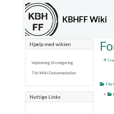
Site identity, navigat
KBHFF Wiki
Navigation and relat
More content and fun
Fo
Hjælp med wikien
Cre
Vejledning til redigering
Tiki Wiki Dokumentation
File 
K
Nyttige Links