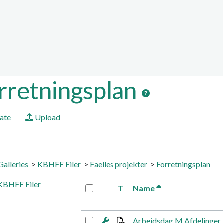
ion, etc.
ed functionality and cont
ctionality (left side)
rretningsplan
ate
Upload
Galleries
>
KBHFF Filer
>
Faelles projekter
>
Forretningsplan
BHFF Filer
T
Name
Arbejdsdag M Afdelinger