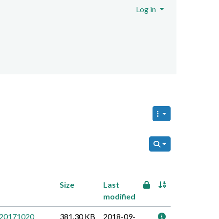
Log in
ent
Size
Last
modified
 20171020
381.30 KB
2018-09-