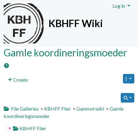
Site identity, navigation, etc.
Log in
KBHFF Wiki
Navigation and related functionali
Gamle koordineringsmoeder
Create
File Galleries
>
KBHFF Filer
>
Gammel wiki
>
Gamle
koordineringsmoeder
KBHFF Filer