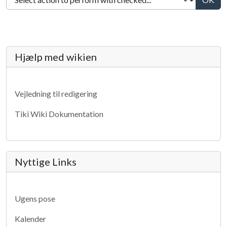
More content and functionality (lef
Hjælp med wikien
Vejledning til redigering
Tiki Wiki Dokumentation
Nyttige Links
Ugens pose
Kalender