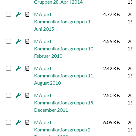
Gruppen 28. April 2014
19
MÃ¸de I
4.77 KB
201
Kommunikationsgruppen 1.
19
Juni 2015
MÃ¸de I
4.59 KB
201
Kommunikationsgruppen 10.
19
Februar 2010
MÃ¸de I
2.42 KB
201
Kommunikationsgruppen 11.
19
August 2010
MÃ¸de I
2.50 KB
201
Kommunikationsgruppen 19.
19
December 2011
MÃ¸de I
6.09 KB
201
Kommunikationsgruppen 2.
19