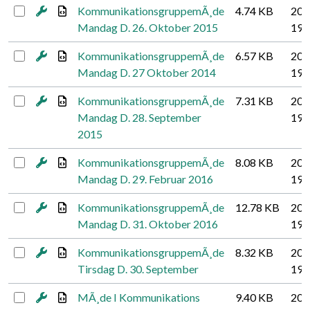
KommunikationsgruppemÃ¸de
4.74 KB
201
Mandag D. 26. Oktober 2015
19
KommunikationsgruppemÃ¸de
6.57 KB
201
Mandag D. 27 Oktober 2014
19
KommunikationsgruppemÃ¸de
7.31 KB
201
Mandag D. 28. September
19
2015
KommunikationsgruppemÃ¸de
8.08 KB
201
Mandag D. 29. Februar 2016
19
KommunikationsgruppemÃ¸de
12.78 KB
201
Mandag D. 31. Oktober 2016
19
KommunikationsgruppemÃ¸de
8.32 KB
201
Tirsdag D. 30. September
19
MÃ¸de I Kommunikations
9.40 KB
201