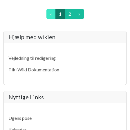
(current)
«
1
2
»
More content and functionality (lef
Hjælp med wikien
Vejledning til redigering
Tiki Wiki Dokumentation
Nyttige Links
Ugens pose
Kalender