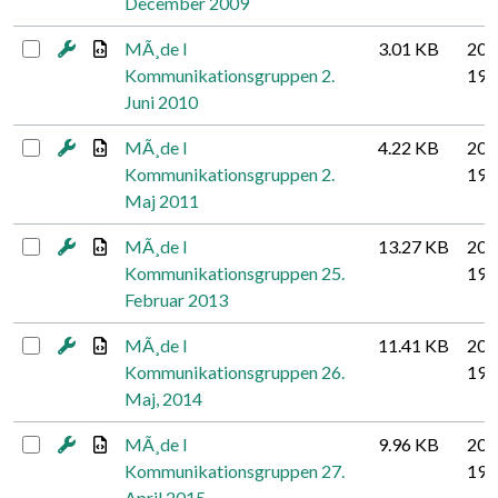
December 2009
MÃ¸de I
3.01 KB
201
Kommunikationsgruppen 2.
19
Juni 2010
MÃ¸de I
4.22 KB
201
Kommunikationsgruppen 2.
19
Maj 2011
MÃ¸de I
13.27 KB
201
Kommunikationsgruppen 25.
19
Februar 2013
MÃ¸de I
11.41 KB
201
Kommunikationsgruppen 26.
19
Maj, 2014
MÃ¸de I
9.96 KB
201
Kommunikationsgruppen 27.
19
April 2015