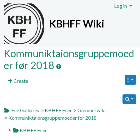
Site identity, navigation, etc.
Log in
KBHFF Wiki
Navigation and related functionali
Kommuniktaionsgruppemoed
er før 2018
Create
File Galleries
>
KBHFF Filer
>
Gammel wiki
>
Kommuniktaionsgruppemoeder før 2018
KBHFF Filer