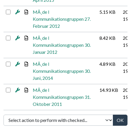
MÃ¸de I
5.15 KB
201
Kommunikationsgruppen 27.
19
Februar 2012
MÃ¸de I
8.42 KB
201
Kommunikationsgruppen 30.
19
Januar 2012
MÃ¸de I
4.89 KB
201
Kommunikationsgruppen 30.
19
Juni, 2014
MÃ¸de I
14.93 KB
201
Kommunikationsgruppen 31.
19
Oktober 2011
OK